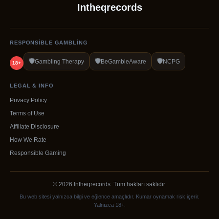
Intheqrecords
RESPONSIBLE GAMBLING
🛡️
🛡️
🛡️
Gambling Therapy
BeGambleAware
NCPG
18+
LEGAL & INFO
Privacy Policy
Terms of Use
Affiliate Disclosure
How We Rate
Responsible Gaming
© 2026 Intheqrecords. Tüm hakları saklıdır.
Bu web sitesi yalnızca bilgi ve eğlence amaçlıdır. Kumar oynamak risk içerir.
Yalnızca 18+.